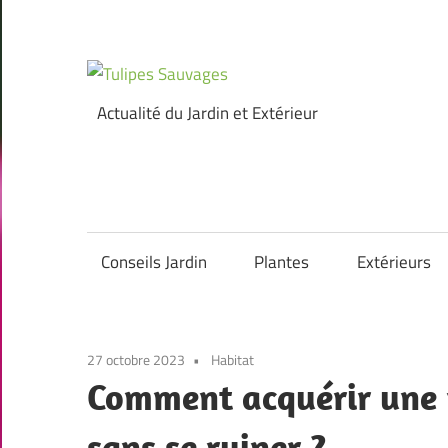
Skip
to
content
Tulipes
Actualité du Jardin et Extérieur
Sauvages
Conseils Jardin
Plantes
Extérieurs
27 octobre 2023
Habitat
Comment acquérir une r
sans se ruiner ?