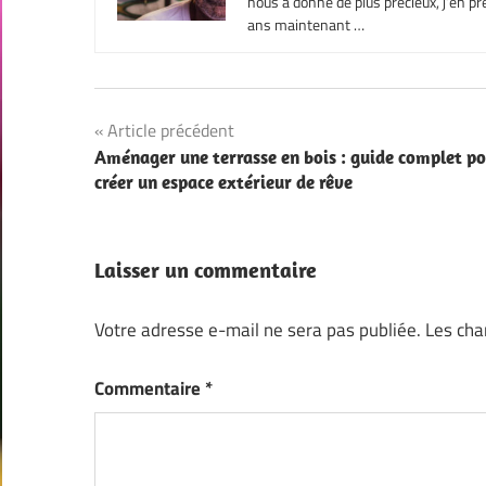
nous a donné de plus précieux, j’en pre
ans maintenant …
Navigation
Article précédent
Aménager une terrasse en bois : guide complet p
de
créer un espace extérieur de rêve
l’article
Laisser un commentaire
Votre adresse e-mail ne sera pas publiée.
Les cha
Commentaire
*