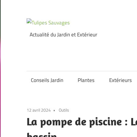
Skip
to
content
Tulipes
Actualité du Jardin et Extérieur
Sauvages
Conseils Jardin
Plantes
Extérieurs
12 avril 2024
Outils
La pompe de piscine : 
bassin