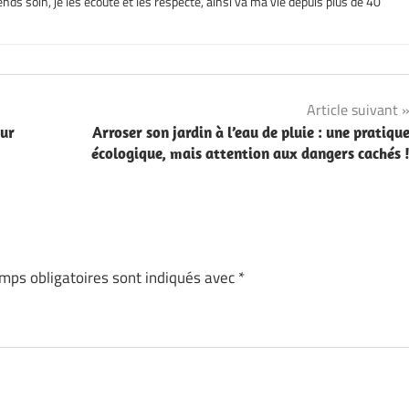
nds soin, je les écoute et les respecte, ainsi va ma vie depuis plus de 40
Article suivant
our
Arroser son jardin à l’eau de pluie : une pratiqu
écologique, mais attention aux dangers cachés 
mps obligatoires sont indiqués avec
*