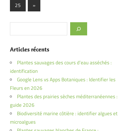
des
Next
25
»
publications
Posts
Rechercher
Articles récents
Plantes sauvages des cours d’eau asséchés :
identification
Google Lens vs Apps Botaniques : Identifier les
Fleurs en 2026
Plantes des prairies sèches méditerranéennes :
guide 2026
Biodiversité marine côtière : identifier algues et
microalgues
Plantes sauvages blanches de France :