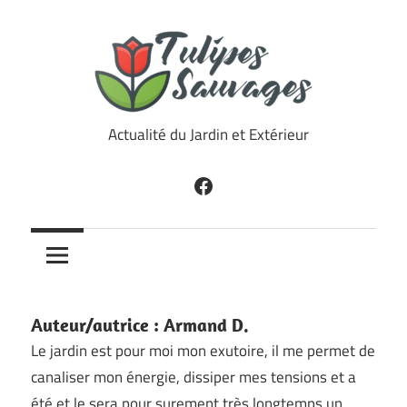
Skip
to
content
Tulipes
Actualité du Jardin et Extérieur
Sauvages
Facebook
Auteur/autrice :
Armand D.
Le jardin est pour moi mon exutoire, il me permet de
canaliser mon énergie, dissiper mes tensions et a
été et le sera pour surement très longtemps un