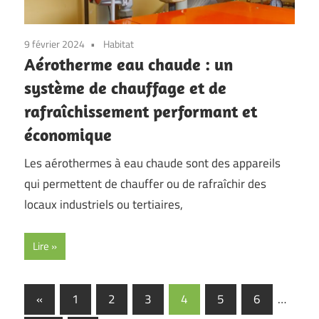
9 février 2024
Habitat
Aérotherme eau chaude : un
système de chauffage et de
rafraîchissement performant et
économique
Les aérothermes à eau chaude sont des appareils
qui permettent de chauffer ou de rafraîchir des
locaux industriels ou tertiaires,
Lire
Pagination
Previous
«
1
2
3
4
5
6
…
Posts