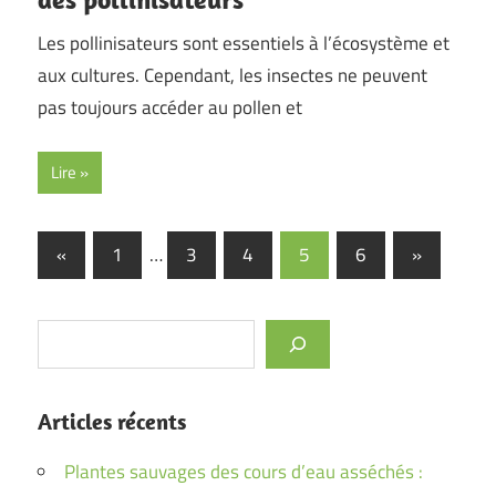
Les pollinisateurs sont essentiels à l’écosystème et
aux cultures. Cependant, les insectes ne peuvent
pas toujours accéder au pollen et
Lire
Pagination
Previous
Next
«
1
…
3
4
5
6
»
Posts
Posts
des
publications
Rechercher
Articles récents
Plantes sauvages des cours d’eau asséchés :