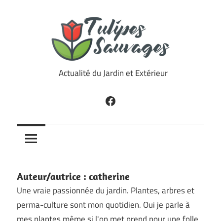
Skip
to
content
Tulipes
Actualité du Jardin et Extérieur
Sauvages
Facebook
Auteur/autrice :
catherine
Une vraie passionnée du jardin. Plantes, arbres et
perma-culture sont mon quotidien. Oui je parle à
mes plantes même si l'on met prend pour une folle