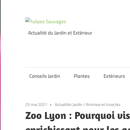
Skip
to
content
Tulipes
Actualité du Jardin et Extérieur
Sauvages
Conseils Jardin
Plantes
Extérieurs
25 mai 2021
Actualités Jardin
/
Animaux et insectes
Zoo Lyon : Pourquoi vis
enrichissant pour les a