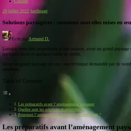
Cuisine
29 juillet 2022
Jardinage
Solutions paysagères : comment sont-elles mises en œ
Ecrit par
Armand D.
Lorsque vous êtes propriétaire d’une maison, avoir un grand paysage 
quelques fleurs et quelques nains de jardin.
Avoir un grand paysage est une caractéristique demandée par de nombreu
solutions.
Table of Contents
Les préparatifs avant l’aménagement paysager
Quelles sont les solutions disponibles ?
Pourquoi l’aménagement paysager est important ?
Les préparatifs avant l’aménagement pays