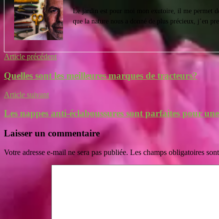
Le jardin est pour moi mon exutoire, il me permet de 
que la nature nous a donné de plus précieux, j’en pre
Navigation
Article précédent
de
Quelles sont les meilleures marques de tracteurs?
l’article
Article suivant
Les nappes anti-éclaboussures sont parfaites pour une
Laisser un commentaire
Votre adresse e-mail ne sera pas publiée.
Les champs obligatoires son