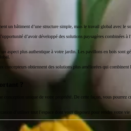
nt un bâtiment d’une structure simple, mais le travail global avec le sol
 l’opportunité d’avoir développé des solutions paysagères combinées à l
er un aspect plus authentique à votre jardin. Les pavillons en bois sont
lobal.
concepteurs obtiennent des solutions plus améliorées qui combinent le tr
ortant ?
e conception unique de votre propriété. De cette façon, vous pourrez cré
asion d’utiliser tout l’espace dont vous disposez pour rendre votre vie