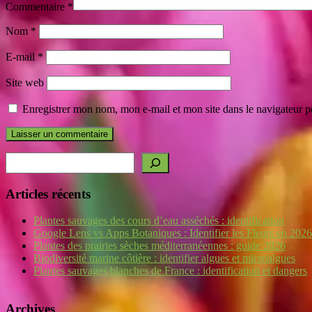
Commentaire
*
Nom
*
E-mail
*
Site web
Enregistrer mon nom, mon e-mail et mon site dans le navigateur
Rechercher
Articles récents
Plantes sauvages des cours d’eau asséchés : identification
Google Lens vs Apps Botaniques : Identifier les Fleurs en 2026
Plantes des prairies sèches méditerranéennes : guide 2026
Biodiversité marine côtière : identifier algues et microalgues
Plantes sauvages blanches de France : identification et dangers
Archives