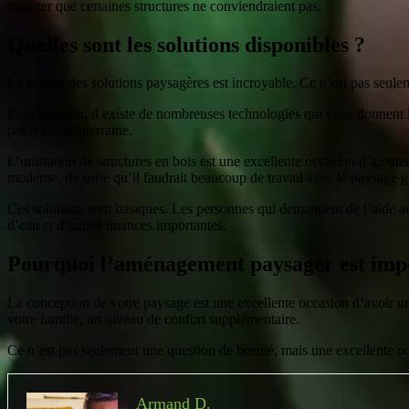
montrer que certaines structures ne conviendraient pas.
Quelles sont les solutions disponibles ?
La variété des solutions paysagères est incroyable. Ce n’est pas seuleme
Pour l’instant, il existe de nombreuses technologies qui vous donnent
pas d’eau souterraine.
L’utilisation de structures en bois est une excellente occasion d’ajout
moderne, de sorte qu’il faudrait beaucoup de travail avec le paysage g
Ces solutions sont basiques. Les personnes qui demandent de l’aide aux 
d’eau et d’autres nuances importantes.
Pourquoi l’aménagement paysager est imp
La conception de votre paysage est une excellente occasion d’avoir un
votre famille, un niveau de confort supplémentaire.
Ce n’est pas seulement une question de beauté, mais une excellente occ
Armand D.