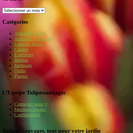
Archives
Catégories
Actualités Jardin
Animaux et insectes
Conseils Jardin
Cuisine
Extérieurs
Habitat
Jardinage
Outils
Plantes
L’Equipe Tulipessauvages
Contactez nous :)
Mentions légales
Confidentialié
Tulipes Sauvages, tout pour votre jardin