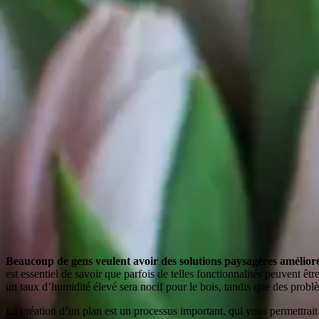
Beaucoup de gens veulent avoir des solutions paysagères améliorées
est essentiel de savoir que parfois de telles fonctionnalités peuvent êtr
un taux d’humidité élevé sera nocif pour le bois, tandis que des probl
La création d’un plan est un processus important, qui vous permettrait