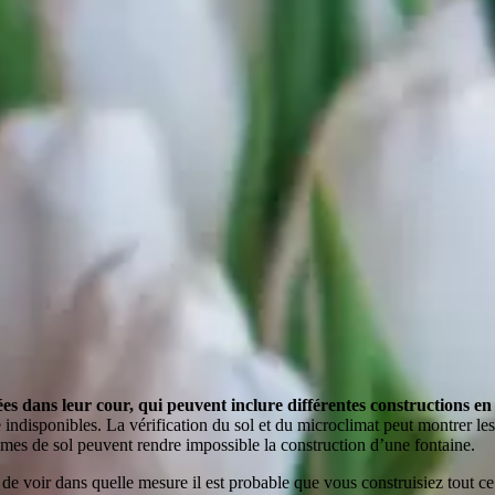
 dans leur cour, qui peuvent inclure différentes constructions en b
e indisponibles. La vérification du sol et du microclimat peut montrer les
èmes de sol peuvent rendre impossible la construction d’une fontaine.
 de voir dans quelle mesure il est probable que vous construisiez tout c