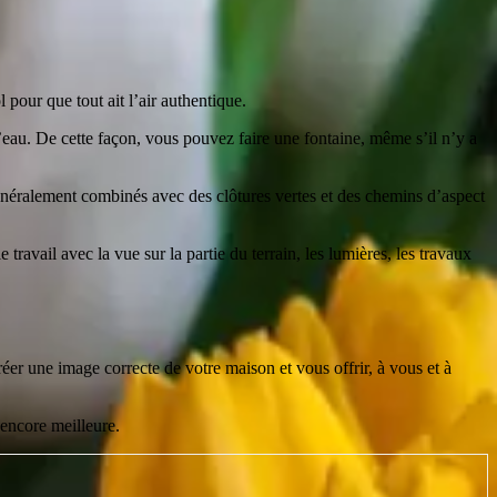
 pour que tout ait l’air authentique.
’eau. De cette façon, vous pouvez faire une fontaine, même s’il n’y a
 généralement combinés avec des clôtures vertes et des chemins d’aspect
avail avec la vue sur la partie du terrain, les lumières, les travaux
er une image correcte de votre maison et vous offrir, à vous et à
 encore meilleure.