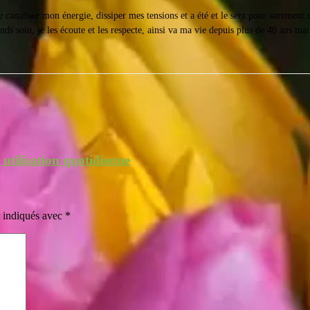
canaliser mon énergie, dissiper mes tensions et a été et le sera pour surement t
nds soin, je les écoute et les respecte, ainsi va ma vie depuis plus de 40 ans m
 utilisation quotidienne
t indiqués avec
*