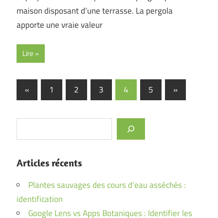
maison disposant d’une terrasse. La pergola
apporte une vraie valeur
Lire
Pagination
Previous
Next
«
1
2
3
4
5
»
Posts
Posts
des
publications
Rechercher
Articles récents
Plantes sauvages des cours d’eau asséchés :
identification
Google Lens vs Apps Botaniques : Identifier les