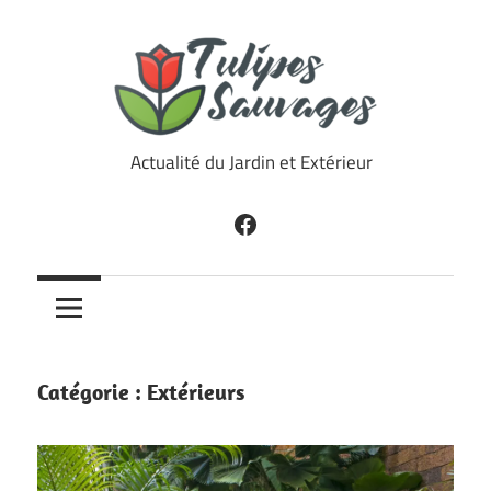
Skip
to
content
Tulipes
Actualité du Jardin et Extérieur
Sauvages
Facebook
Catégorie :
Extérieurs