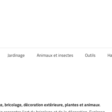
Jardinage
Animaux et insectes
Outils
Ha
ge, bricolage, décoration extérieure, plantes et animaux
.
 rencontre l'art du bricolage et de la décoration. Explorez