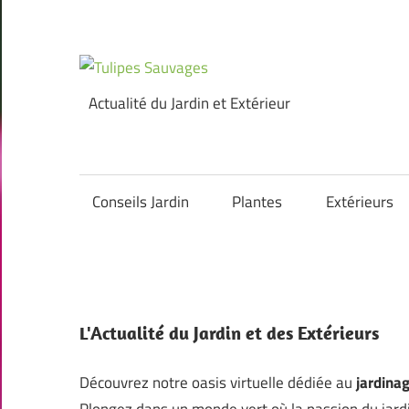
Skip
to
content
Tulipes
Actualité du Jardin et Extérieur
Sauvages
Conseils Jardin
Plantes
Extérieurs
L'Actualité du Jardin et des Extérieurs
Découvrez notre oasis virtuelle dédiée au
jardina
Plongez dans un monde vert où la passion du jardin