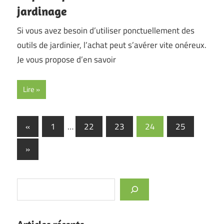
jardinage
Si vous avez besoin d’utiliser ponctuellement des
outils de jardinier, l’achat peut s’avérer vite onéreux.
Je vous propose d’en savoir
Lire
Pagination
Previous
«
1
…
22
23
24
25
Posts
des
Next
»
publications
Posts
Rechercher