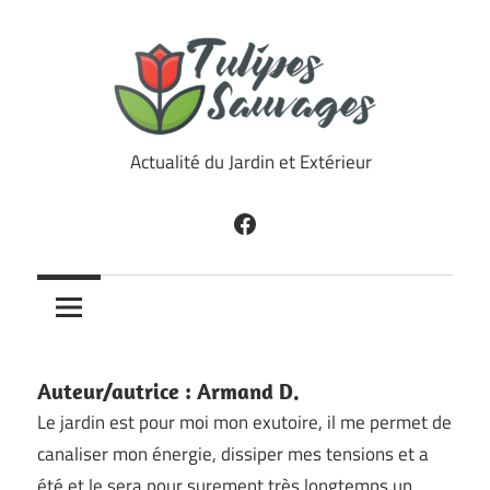
Skip
to
content
Tulipes
Actualité du Jardin et Extérieur
Sauvages
Facebook
Auteur/autrice :
Armand D.
Le jardin est pour moi mon exutoire, il me permet de
canaliser mon énergie, dissiper mes tensions et a
été et le sera pour surement très longtemps un